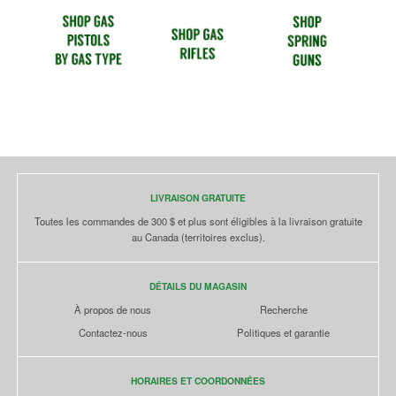
LIVRAISON GRATUITE
Toutes les commandes de 300 $ et plus sont éligibles à la livraison gratuite
au Canada (territoires exclus).
DÉTAILS DU MAGASIN
À propos de nous
Recherche
Contactez-nous
Politiques et garantie
HORAIRES ET COORDONNÉES